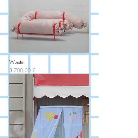
Wurstel
Price
8.700,00 €