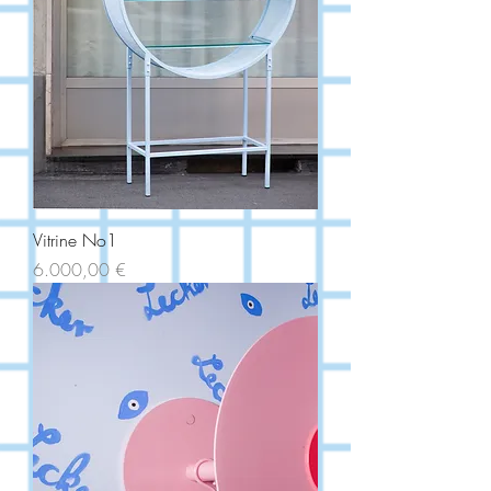
Vitrine No1
Price
6.000,00 €