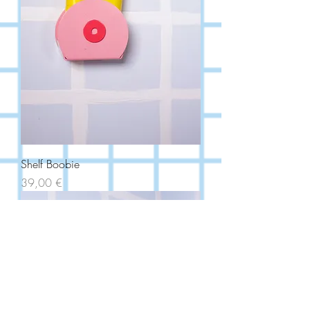
Shelf Boobie
Price
39,00 €