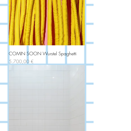
COMIN SOON Wurstel Spaghetti
Price
5.700,00 €