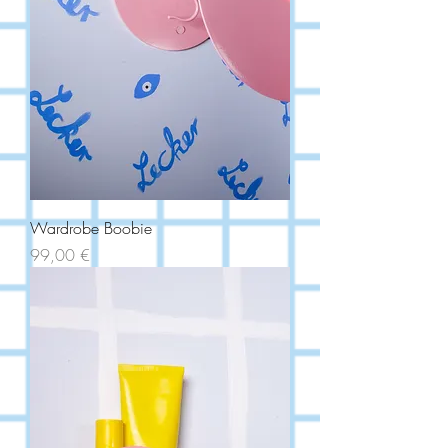
Wardrobe Boobie
Price
99,00 €